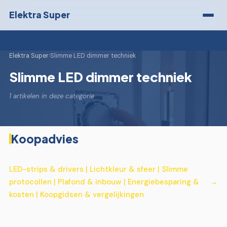
Elektra Super
Elektra Super
›
Slimme LED dimmer techniek
Slimme LED dimmer techniek
1 artikelen in deze categorie
Koopadvies
LED-strips & drivers | Lichtkleur & sfeer | Slimme
protocollen | Plafond & inbouw | Energiebesparing &
kosten | Koopgidsen & vergelijkingen