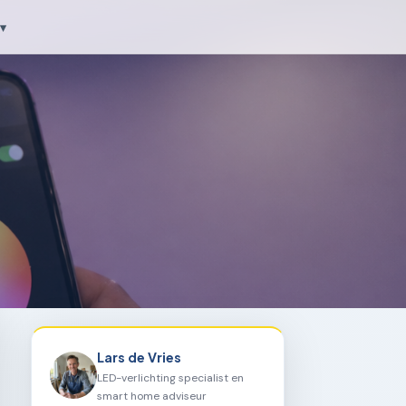
▾
Lars de Vries
LED-verlichting specialist en
smart home adviseur