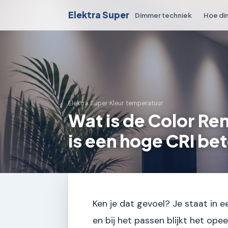
Elektra Super
Dimmer techniek
Hoe di
Elektra Super
›
Kleur temperatuur
Wat is de Color Re
is een hoge CRI bet
Ken je dat gevoel? Je staat in 
en bij het passen blijkt het opeen