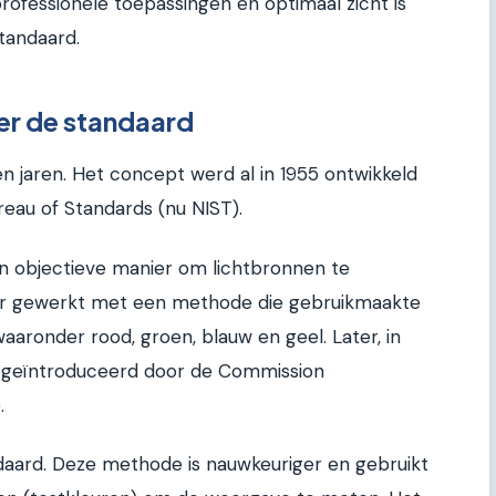
professionele toepassingen en optimaal zicht is
tandaard.
er de standaard
pen jaren. Het concept werd al in 1955 ontwikkeld
eau of Standards (nu NIST).
een objectieve manier om lichtbronnen te
d er gewerkt met een methode die gebruikmaakte
aaronder rood, groen, blauw en geel. Later, in
d geïntroduceerd door de Commission
.
andaard. Deze methode is nauwkeuriger en gebruikt