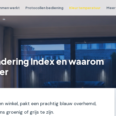
mmen werkt
Protocollen bediening
Kleur temperatuur
Meer 
ndering Index en waarom
er
een winkel, pakt een prachtig blauw overhemd,
s groenig of grijs te zijn.