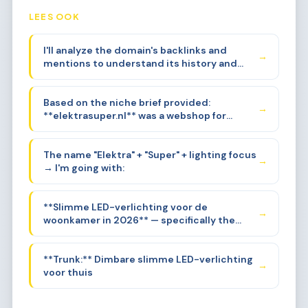
LEES OOK
I'll analyze the domain's backlinks and
→
mentions to understand its history and
original focus before building the content
structure.
Based on the niche brief provided:
→
**elektrasuper.nl** was a webshop for
electrical articles with a strong focus on
**verlichting** (lighting) — specifically
The name "Elektra" + "Super" + lighting focus
gloeilampen, sierlampen, and LED-
→
→ I'm going with:
verlichting.
**Slimme LED-verlichting voor de
→
woonkamer in 2026** — specifically the
intersection of smart home lighting
control, sfeerverlichting, and energy
**Trunk:** Dimbare slimme LED-verlichting
efficiency for the Dutch consumer. But
→
voor thuis
that's still broad.