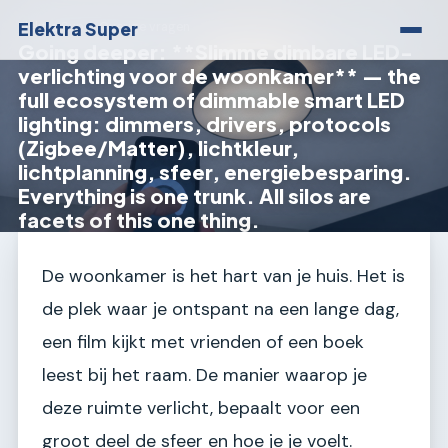
Elektra Super
Elektra Super
›
Overige vragen
Going deeper: **Slimme dimbare LED-
verlichting voor de woonkamer** — the
full ecosystem of dimmable smart LED
lighting: dimmers, drivers, protocols
(Zigbee/Matter), lichtkleur,
lichtplanning, sfeer, energiebesparing.
Everything is one trunk. All silos are
facets of this one thing.
De woonkamer is het hart van je huis. Het is
de plek waar je ontspant na een lange dag,
een film kijkt met vrienden of een boek
leest bij het raam. De manier waarop je
deze ruimte verlicht, bepaalt voor een
groot deel de sfeer en hoe je je voelt.