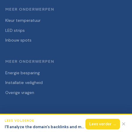
MEER ONDERWERPEN
Kleur temperatuur
LED strips
Inbouw spots
MEER ONDERWERPEN
Energie besparing
Installatie veiligheid
Overige vragen
LEES VOLGENDE
© 2026 Elektra Super
Alle rechten voorbehouden.
✕
Lees verder →
I'll analyze the domain's backlinks and mentions to understand its history and original focus before building the content structure.