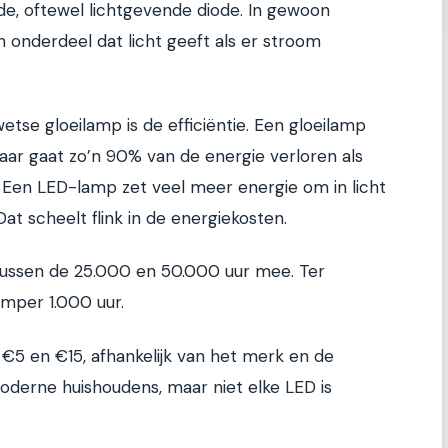
de, oftewel lichtgevende diode. In gewoon
h onderdeel dat licht geeft als er stroom
tse gloeilamp is de efficiëntie. Een gloeilamp
 daar gaat zo’n 90% van de energie verloren als
 Een LED-lamp zet veel meer energie om in licht
at scheelt flink in de energiekosten.
ussen de 25.000 en 50.000 uur mee. Ter
amper 1.000 uur.
e €5 en €15, afhankelijk van het merk en de
 moderne huishoudens, maar niet elke LED is