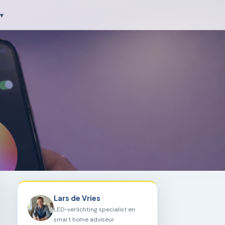
▾
Lars de Vries
LED-verlichting specialist en
smart home adviseur