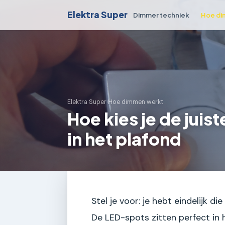
Elektra Super
Dimmer techniek
Hoe di
Elektra Super
›
Hoe dimmen werkt
Hoe kies je de jui
in het plafond
Stel je voor: je hebt eindelijk 
De LED-spots zitten perfect in h