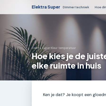
Elektra Super
Dimmer techniek
Hoe di
Elektra Super
›
Kleur temperatuur
Hoe kies je de jui
elke ruimte in huis
Ken je dat? Je koopt een gloedn