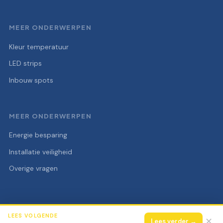
MEER ONDERWERPEN
Kleur temperatuur
LED strips
Inbouw spots
MEER ONDERWERPEN
Energie besparing
Installatie veiligheid
Overige vragen
LEES VOLGENDE
© 2026 Elektra Super
Alle rechten voorbehouden.
✕
Lees verder →