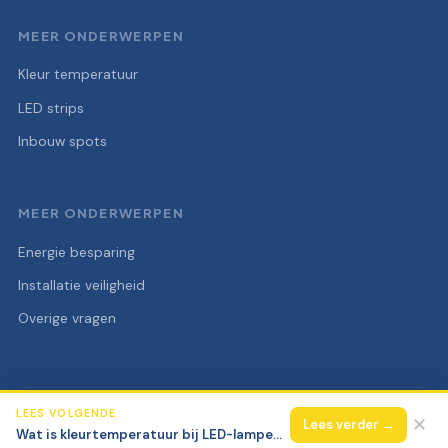
MEER ONDERWERPEN
Kleur temperatuur
LED strips
Inbouw spots
MEER ONDERWERPEN
Energie besparing
Installatie veiligheid
Overige vragen
LEES VOLGENDE
© 2026 Elektra Super
Alle rechten voorbehouden.
✕
Lees verder →
Wat is kleurtemperatuur bij LED-lampen en wat betekenen de Kelvin-waarden