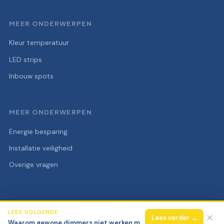
MEER ONDERWERPEN
Kleur temperatuur
LED strips
Inbouw spots
MEER ONDERWERPEN
Energie besparing
Installatie veiligheid
Overige vragen
LEES VOLGENDE
© 2026 Elektra Super
Alle rechten voorbehouden.
✕
Lees verder →
Waarom gewone dimmers niet werken met LED-lampen