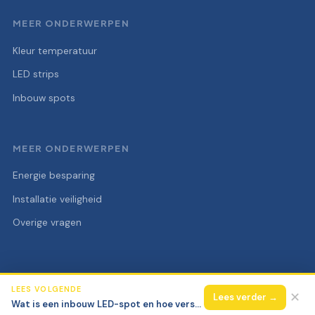
MEER ONDERWERPEN
Kleur temperatuur
LED strips
Inbouw spots
MEER ONDERWERPEN
Energie besparing
Installatie veiligheid
Overige vragen
LEES VOLGENDE
© 2026 Elektra Super
Alle rechten voorbehouden.
✕
Lees verder →
Wat is een inbouw LED-spot en hoe verschilt die van een opbouwspot