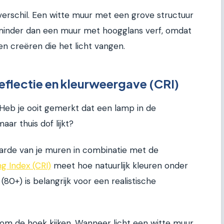
verschil. Een witte muur met een grove structuur
t minder dan een muur met hoogglans verf, omdat
n creëren die het licht vangen.
eflectie en kleurweergave (CRI)
 Heb je ooit gemerkt dat een lamp in de
aar thuis dof lijkt?
aarde van je muren in combinatie met de
g Index (CRI)
meet hoe natuurlijk kleuren onder
 (80+) is belangrijk voor een realistische
 om de hoek kijken. Wanneer licht een witte muur