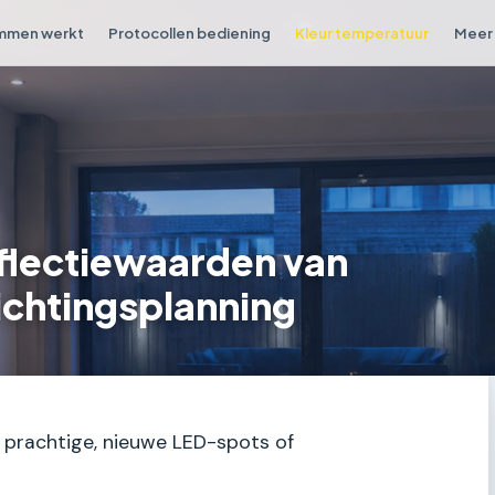
mmen werkt
Protocollen bediening
Kleur temperatuur
Meer 
reflectiewaarden van
ichtingsplanning
t prachtige, nieuwe LED-spots of