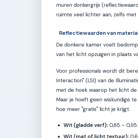
muren donkergrijs (reflectiewaard
ruimte veel lichter aan, zelfs me
Reflectiewaarden van material
De donkere kamer voelt bedompt
van het licht opzuigen in plaats v
Voor professionals wordt dit ber
Interaction" (LSI) van de Illumina
met de hoek waarop het licht de 
Maar je hoeft geen wiskundige te 
hoe meer "gratis" licht je krijgt.
Wit (gladde verf):
0,85 – 0,95.
Wit (mat of licht textuur):
0,6