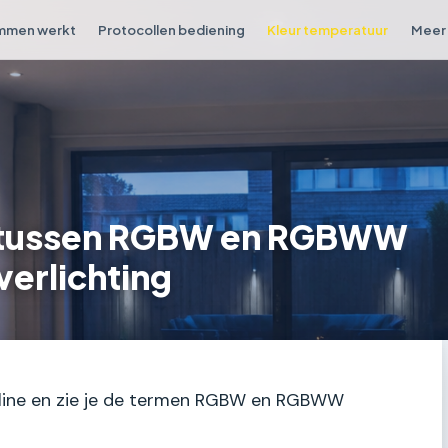
mmen werkt
Protocollen bediening
Kleur temperatuur
Meer 
il tussen RGBW en RGBWW
verlichting
e online en zie je de termen RGBW en RGBWW