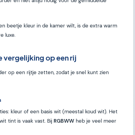
der en niet altijd nodig voor de gemiddelde
een beetje kleur in de kamer wilt, is de extra warm
e luxe.
rgelijking op een rij
r op een rijtje zetten, zodat je snel kunt zien
n
ies: kleur of een basis wit (meestal koud wit). Het
it tint is vaak vast. Bij
RGBWW
heb je veel meer