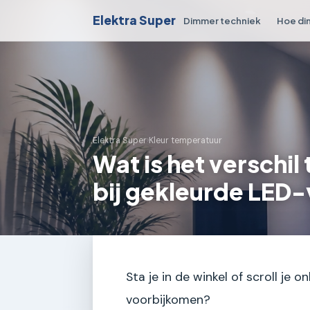
Elektra Super
Dimmer techniek
Hoe di
Elektra Super
›
Kleur temperatuur
Wat is het versch
bij gekleurde LED-
Sta je in de winkel of scroll j
voorbijkomen?