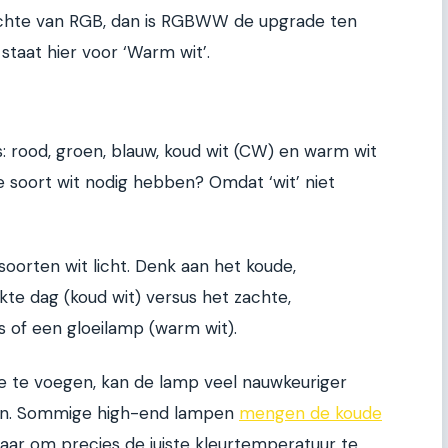
ichte van RGB, dan is RGBWW de upgrade ten
staat hier voor ‘Warm wit’.
 rood, groen, blauw, koud wit (CW) en warm wit
soort wit nodig hebben? Omdat ‘wit’ niet
soorten wit licht. Denk aan het koude,
kte dag (koud wit) versus het zachte,
s of een gloeilamp (warm wit).
e te voegen, kan de lamp veel nauwkeuriger
sen. Sommige high-end lampen
mengen de koude
aar om precies de juiste kleurtemperatuur te