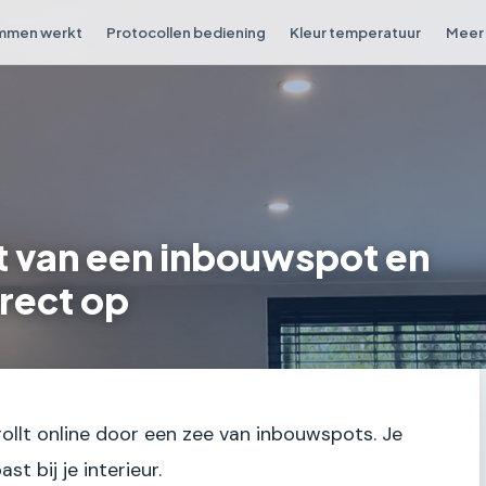
mmen werkt
Protocollen bediening
Kleur temperatuur
Meer 
t van een inbouwspot en
rrect op
ollt online door een zee van inbouwspots. Je
st bij je interieur.