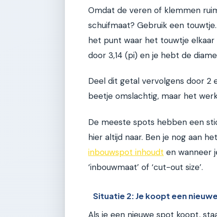
Omdat de veren of klemmen ruim
schuifmaat? Gebruik een touwtje.
het punt waar het touwtje elkaar 
door 3,14 (pi) en je hebt de diame
Deel dit getal vervolgens door 2 
beetje omslachtig, maar het werk
De meeste spots hebben een stick
hier altijd naar. Ben je nog aan 
inbouwspot inhoudt
en wanneer je
‘inbouwmaat’ of ‘cut-out size’.
Situatie 2: Je koopt een nieuw
Als je een nieuwe spot koopt, staa