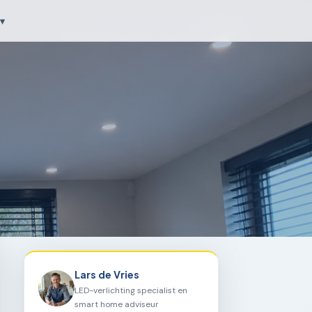
▾
Lars de Vries
LED-verlichting specialist en
smart home adviseur