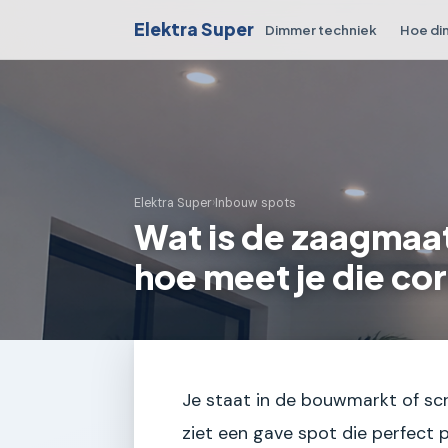
Elektra Super
Dimmer techniek
Hoe di
Elektra Super
›
Inbouw spots
Wat is de zaagmaa
hoe meet je die co
Je staat in de bouwmarkt of scr
ziet een gave spot die perfect pa