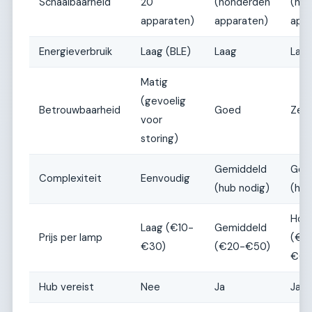
Schaalbaarheid
20
(honderden
(ho
apparaten)
apparaten)
app
Energieverbruik
Laag (BLE)
Laag
Laa
Matig
(gevoelig
Betrouwbaarheid
Goed
Zee
voor
storing)
Gemiddeld
Gem
Complexiteit
Eenvoudig
(hub nodig)
(hub
Hoo
Laag (€10-
Gemiddeld
Prijs per lamp
(€3
€30)
(€20-€50)
€60
Hub vereist
Nee
Ja
Ja